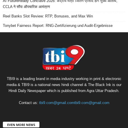
AI FutureReady Conclave 2026: केंद्रीय मंत्री जितिन प्रसाद होंगे मुख्य अतिथि,
CCLA ने सौंपा औपचारिक आमंत्रण
Reel Banks Slot Review: RTP, Bonuses, and Max Win
Tonybet Fairness Report: RNG-Zertifizierung und Audit-Ergebnisse
TBI9 is a leading brand in media industry working in print & electronic
media & TBI9 is a national news hindi channel & The Black Ink is our
Hindi Daily Newspaper which is published from Agra Uttar Pradesh.
Contact us:
tbi9.com@gmail.comtbi9.com@gmail.com
EVEN MORE NEWS