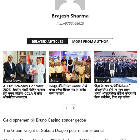
Brajesh Sharma
http://9758468615
RELATED ARTICLES
MORE FROM AUTHOR
Agra News
State
National
AI FutureReady Conclave
मजबूत लॉजिस्टिक्स व्यवस्था से ही
पीएम के साथ प्रतिनिधिमंडल में
2026: केंद्रीय मंत्री जितिन प्रसाद
भारत बनेगा वैश्विक व्यापार शक्ति :
ऑस्ट्रेलिया दौरे पर पूरन डावर,
होंगे मुख्य अतिथि, CCLA ने सौंपा
संजय स्वरूप
भारत–ऑस्ट्रेलिया सीईओ फोरम को
औपचारिक आमंत्रण
किया संबोधित, दिया बड़ा संदेश
Geld opnemen bij Bruno Casino zonder gedoe
The Green Knight et Sakura Dragon pour miser le bonus