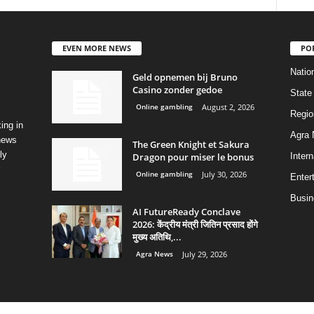
EVEN MORE NEWS
PO
Natio
Geld opnemen bij Bruno
Casino zonder gedoe
State
Online gambling
August 2, 2026
Regio
ing in
Agra
 news
The Green Knight et Sakura
ly
Dragon pour miser le bonus
Intern
Online gambling
July 30, 2026
Enter
Busin
AI FutureReady Conclave
2026: केंद्रीय मंत्री जितिन प्रसाद होंगे
मुख्य अतिथि,...
Agra News
July 29, 2026