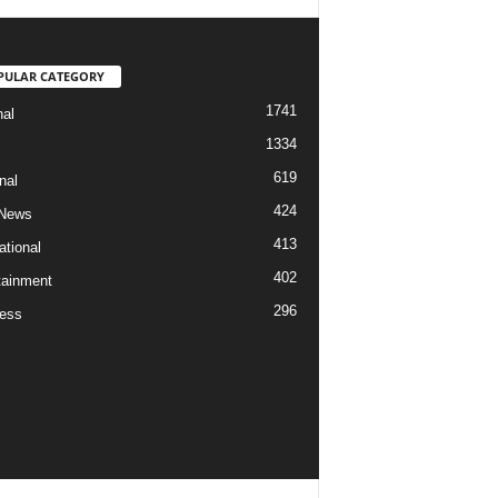
PULAR CATEGORY
1741
nal
1334
619
nal
424
 News
413
ational
402
tainment
296
ess