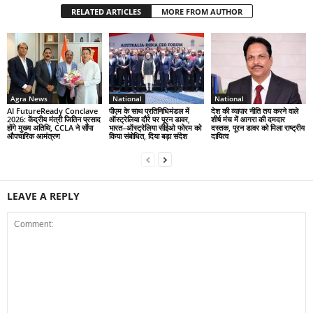
RELATED ARTICLES
MORE FROM AUTHOR
Agra News
National
National
AI FutureReady Conclave
पीएम के साथ प्रतिनिधिमंडल में
देश की व्यापार नीति तय करने वाले
2026: केंद्रीय मंत्री जितिन प्रसाद
ऑस्ट्रेलिया दौरे पर पूरन डावर,
शीर्ष मंच में आगरा की दमदार
होंगे मुख्य अतिथि, CCLA ने सौंपा
भारत–ऑस्ट्रेलिया सीईओ फोरम को
दस्तक, पूरन डावर को मिला राष्ट्रीय
औपचारिक आमंत्रण
किया संबोधित, दिया बड़ा संदेश
दायित्व
LEAVE A REPLY