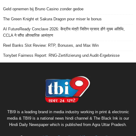
Geld opnemen bij Bruno Casino zonder gedoe
The Green Knight et Sakura Dragon pour miser le bonus
AI FutureReady Conclave 2026: केंद्रीय मंत्री जितिन प्रसाद होंगे मुख्य अतिथि,
CCLA ने सौंपा औपचारिक आमंत्रण
Reel Banks Slot Review: RTP, Bonuses, and Max Win
Tonybet Fairness Report: RNG-Zertifizierung und Audit-Ergebnisse
TBI9 is a leading brand in media industry working in print & electronic
media & TBI9 is a national news hindi channel & The Black Ink is our
Hindi Daily Newspaper which is published from Agra Uttar Pradesh.