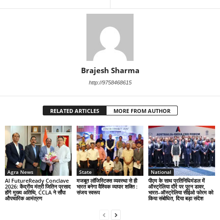
Brajesh Sharma
http://9758468615
RELATED ARTICLES
MORE FROM AUTHOR
Agra News
State
National
AI FutureReady Conclave
मजबूत लॉजिस्टिक्स व्यवस्था से ही
पीएम के साथ प्रतिनिधिमंडल में
2026: केंद्रीय मंत्री जितिन प्रसाद
भारत बनेगा वैश्विक व्यापार शक्ति :
ऑस्ट्रेलिया दौरे पर पूरन डावर,
होंगे मुख्य अतिथि, CCLA ने सौंपा
संजय स्वरूप
भारत–ऑस्ट्रेलिया सीईओ फोरम को
औपचारिक आमंत्रण
किया संबोधित, दिया बड़ा संदेश