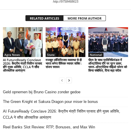
http://9758468615
RELATED ARTICLES
MORE FROM AUTHOR
Agra News
State
National
AI FutureReady Conclave
मजबूत लॉजिस्टिक्स व्यवस्था से ही
पीएम के साथ प्रतिनिधिमंडल में
2026: केंद्रीय मंत्री जितिन प्रसाद
भारत बनेगा वैश्विक व्यापार शक्ति :
ऑस्ट्रेलिया दौरे पर पूरन डावर,
होंगे मुख्य अतिथि, CCLA ने सौंपा
संजय स्वरूप
भारत–ऑस्ट्रेलिया सीईओ फोरम को
औपचारिक आमंत्रण
किया संबोधित, दिया बड़ा संदेश
Geld opnemen bij Bruno Casino zonder gedoe
The Green Knight et Sakura Dragon pour miser le bonus
AI FutureReady Conclave 2026: केंद्रीय मंत्री जितिन प्रसाद होंगे मुख्य अतिथि,
CCLA ने सौंपा औपचारिक आमंत्रण
Reel Banks Slot Review: RTP, Bonuses, and Max Win