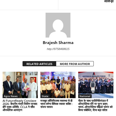
आंकड़ा
Brajesh Sharma
http://9758468615
RELATED ARTICLES
MORE FROM AUTHOR
Agra News
State
National
AI FutureReady Conclave
मजबूत लॉजिस्टिक्स व्यवस्था से ही
पीएम के साथ प्रतिनिधिमंडल में
2026: केंद्रीय मंत्री जितिन प्रसाद
भारत बनेगा वैश्विक व्यापार शक्ति :
ऑस्ट्रेलिया दौरे पर पूरन डावर,
होंगे मुख्य अतिथि, CCLA ने सौंपा
संजय स्वरूप
भारत–ऑस्ट्रेलिया सीईओ फोरम को
औपचारिक आमंत्रण
किया संबोधित, दिया बड़ा संदेश