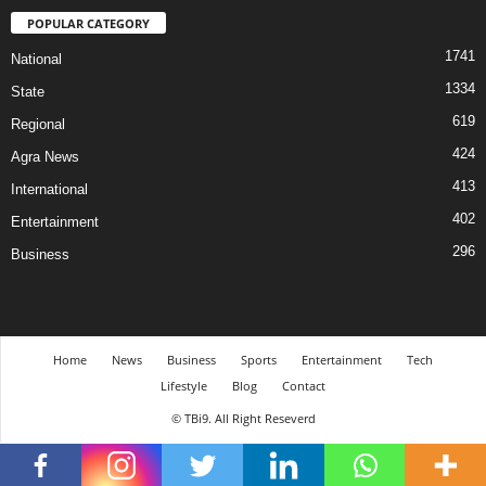
POPULAR CATEGORY
1741
National
1334
State
619
Regional
424
Agra News
413
International
402
Entertainment
296
Business
Home
News
Business
Sports
Entertainment
Tech
Lifestyle
Blog
Contact
© TBi9. All Right Reseverd