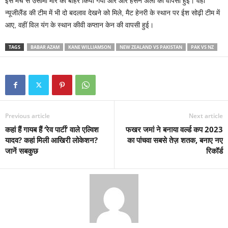
इस मैच से उसामा मीर को बाहर किया गया और और हसन अली की वापसी हुई। वहीं
न्यूजीलैंड की टीम में भी दो बदलाव देखने को म‍िले, मैट हेनरी के स्थान पर ईश सोढ़ी टीम में
आए, वहीं विल यंग के स्थान कीवी कप्तान केन की वापसी हुई।
TAGS
BABAR AZAM
KANE WILLIAMSON
NEW ZEALAND VS PAKISTAN
PAK VS NZ
Previous article
Next article
कहां हैं गायब हैं ‘रेव पार्टी’ वाले एल्विश
फखर जमां ने बनाया वर्ल्ड कप 2023
यादव? कहां मिली आखिरी लोकेशन?
का पांचवा सबसे तेज़ शतक, बनाए नए
जानें सबकुछ
रिकॉर्ड