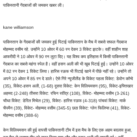
पाक‍िस्तानी गेंदबाजों की जमकर खबर ली।
kane williamson
पाकिस्तान के गेंदबाजों की जमकर हुई पिटाई पाकिस्तान के मैच में सबसे सफल गेंदबाज
मोहम्मद वसीम रहे. उन्होंने 10 ओवर में 60 रन देकर 3 व‍िकेट झटके। वहीं शाहीन शाह
आफरीदी ने 10 ओवर में 90 रन लुटा द‍िए। यह विश्व कप इतिहास में किसी पाकिस्तानी
गेंदबाज का सबसे महंगा स्पेल है। वहीं हसन अली की भी खूब प‍िटाई हुई। उन्होंने 10 ओवर
में 82 रन देकर 1 विकेट लिया। हार‍िस रऊफ भी पिटाई खाने में पीछे नहीं रहे। उन्होंने तो
अपने 10 ओवर में 85 रन दे डाले। ऐसे गिरे न्यूजीलैंड के व‍िकेट पहला व‍िकेट: डेवोन कॉन्वे
(35), विकेट-हसन अली, (1-68) दूसरा व‍िकेट: केन व‍िल‍ियमसन (95), व‍िकेट-इफ्तिखार
अहमद (2-248) तीसरा व‍िकेट: रच‍िन रव‍ींद्र (108), व‍िकेट- मोहम्मद वसीम (3-261)
चौथा व‍िकेट: डेर‍िल म‍िचेल (29), व‍िकेट- हार‍िस रऊफ (4-318) पांचवां विकेट: मार्क
चैपमैन (39), विकेट- मोहम्मद वसीम (345-5) छठा विकेट: ग्लेन फ‍िल‍िप्स (41), व‍िकेट-
मोहम्मद वसीम (388-6)
केन व‍िल‍ियमसन की हुई वापसी पाकिस्तानी टीम में इस मैच के लिए एक अहम बदलाव हुआ,