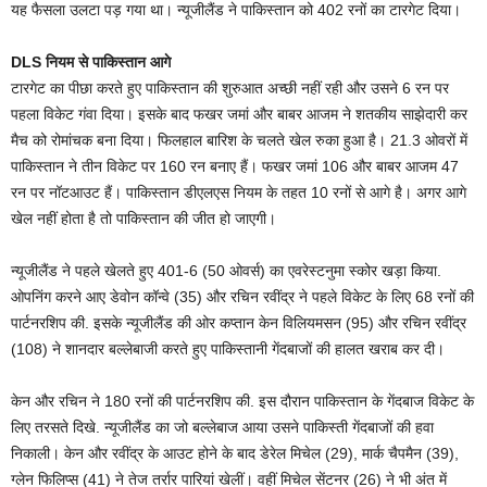
यह फैसला उलटा पड़ गया था। न्यूजीलैंड ने पाकिस्तान को 402 रनों का टारगेट दिया।
DLS नियम से पाकिस्तान आगे
टारगेट का पीछा करते हुए पाकिस्तान की शुरुआत अच्छी नहीं रही और उसने 6 रन पर
पहला विकेट गंवा दिया। इसके बाद फखर जमां और बाबर आजम ने शतकीय साझेदारी कर
मैच को रोमांचक बना दिया। फिलहाल बारिश के चलते खेल रुका हुआ है। 21.3 ओवरों में
पाकिस्तान ने तीन विकेट पर 160 रन बनाए हैं। फखर जमां 106 और बाबर आजम 47
रन पर नॉटआउट हैं। पाकिस्तान डीएलएस नियम के तहत 10 रनों से आगे है। अगर आगे
खेल नहीं होता है तो पाकिस्तान की जीत हो जाएगी।
न्यूजीलैंड ने पहले खेलते हुए 401-6 (50 ओवर्स) का एवरेस्टनुमा स्कोर खड़ा क‍िया.
ओपन‍िंग करने आए डेवोन कॉन्वे (35) और रच‍िन रवींद्र ने पहले विकेट के लिए 68 रनों की
पार्टनरश‍िप की. इसके न्यूजीलैंड की ओर कप्तान केन व‍िल‍ियमसन (95) और रच‍िन रवींद्र
(108) ने शानदार बल्लेबाजी करते हुए पाकिस्तानी गेंदबाजों की हालत खराब कर दी।
केन और रच‍िन ने 180 रनों की पार्टनरश‍िप की. इस दौरान पाकिस्तान के गेंदबाज विकेट के
लिए तरसते द‍िखे. न्यूजीलैंड का जो बल्लेबाज आया उसने पाकिस्ती गेंदबाजों की हवा
निकाली। केन और रवींद्र के आउट होने के बाद डेरेल म‍िचेल (29), मार्क चैपमैन (39),
ग्लेन फ‍िल‍िप्स (41) ने तेज तर्रार पार‍ियां खेलीं। वहीं म‍िचेल सेंटनर (26) ने भी अंत में