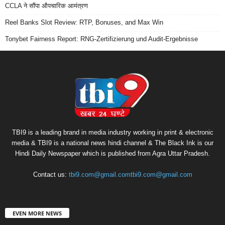
CCLA ने सौंपा औपचारिक आमंत्रण
Reel Banks Slot Review: RTP, Bonuses, and Max Win
Tonybet Fairness Report: RNG-Zertifizierung und Audit-Ergebnisse
TBI9 is a leading brand in media industry working in print & electronic
media & TBI9 is a national news hindi channel & The Black Ink is our
Hindi Daily Newspaper which is published from Agra Uttar Pradesh.
Contact us:
tbi9.com@gmail.comtbi9.com@gmail.com
EVEN MORE NEWS