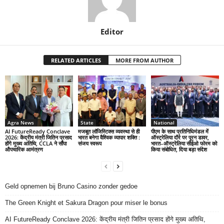
Editor
RELATED ARTICLES
MORE FROM AUTHOR
Agra News
State
National
AI FutureReady Conclave
मजबूत लॉजिस्टिक्स व्यवस्था से ही
पीएम के साथ प्रतिनिधिमंडल में
2026: केंद्रीय मंत्री जितिन प्रसाद
भारत बनेगा वैश्विक व्यापार शक्ति :
ऑस्ट्रेलिया दौरे पर पूरन डावर,
होंगे मुख्य अतिथि, CCLA ने सौंपा
संजय स्वरूप
भारत–ऑस्ट्रेलिया सीईओ फोरम को
औपचारिक आमंत्रण
किया संबोधित, दिया बड़ा संदेश
Geld opnemen bij Bruno Casino zonder gedoe
The Green Knight et Sakura Dragon pour miser le bonus
AI FutureReady Conclave 2026: केंद्रीय मंत्री जितिन प्रसाद होंगे मुख्य अतिथि,