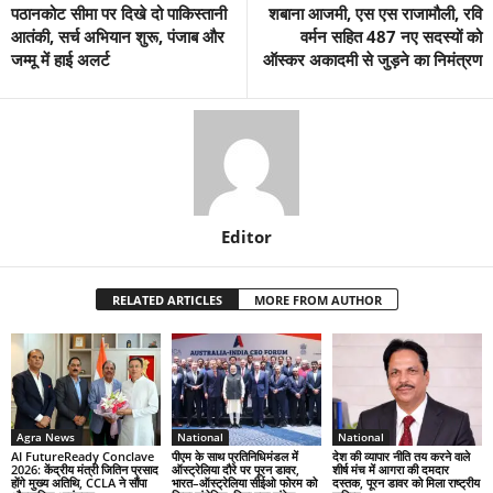
पठानकोट सीमा पर दिखे दो पाकिस्तानी
शबाना आजमी, एस एस राजामौली, रवि
आतंकी, सर्च अभियान शुरू, पंजाब और
वर्मन सहित 487 नए सदस्यों को
जम्मू में हाई अलर्ट
ऑस्कर अकादमी से जुड़ने का निमंत्रण
Editor
RELATED ARTICLES
MORE FROM AUTHOR
Agra News
National
National
AI FutureReady Conclave
पीएम के साथ प्रतिनिधिमंडल में
देश की व्यापार नीति तय करने वाले
2026: केंद्रीय मंत्री जितिन प्रसाद
ऑस्ट्रेलिया दौरे पर पूरन डावर,
शीर्ष मंच में आगरा की दमदार
होंगे मुख्य अतिथि, CCLA ने सौंपा
भारत–ऑस्ट्रेलिया सीईओ फोरम को
दस्तक, पूरन डावर को मिला राष्ट्रीय