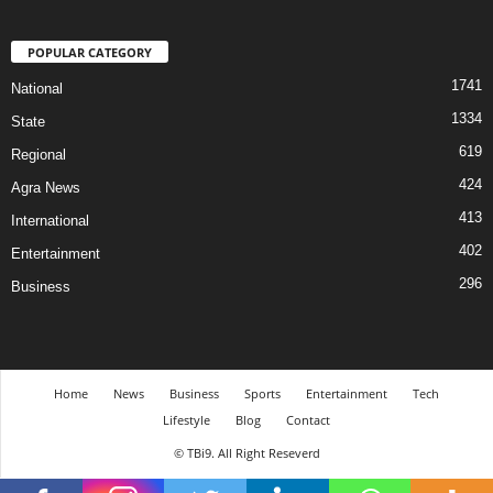
POPULAR CATEGORY
1741
National
1334
State
619
Regional
424
Agra News
413
International
402
Entertainment
296
Business
Home
News
Business
Sports
Entertainment
Tech
Lifestyle
Blog
Contact
© TBi9. All Right Reseverd