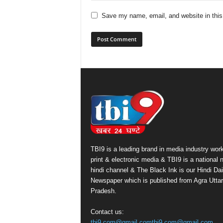
Save my name, email, and website in this
TBI9 is a leading brand in media industry work
print & electronic media & TBI9 is a national
hindi channel & The Black Ink is our Hindi Dai
Newspaper which is published from Agra Uttar
Pradesh.
Contact us:
tbi9.com@gmail.comtbi9.com@gmail.com