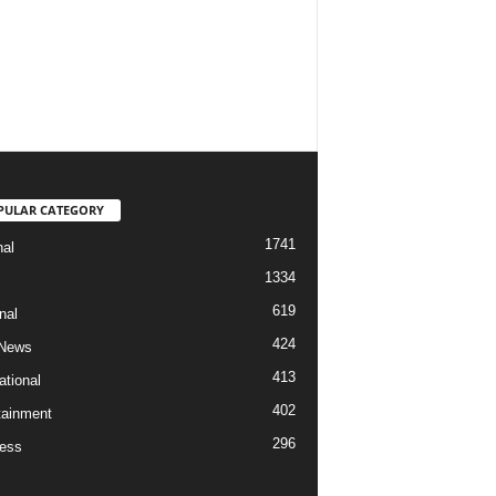
PULAR CATEGORY
1741
nal
1334
619
nal
424
 News
413
ational
402
tainment
296
ess