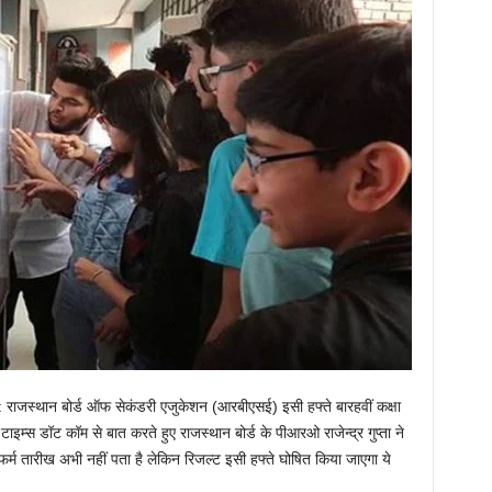
स्थान बोर्ड ऑफ सेकंडरी एजुकेशन (आरबीएसई) इसी हफ्ते बारहवीं कक्षा
ाइम्स डॉट कॉम से बात करते हुए राजस्थान बोर्ड के पीआरओ राजेन्द्र गुप्ता ने
कन्फर्म तारीख अभी नहीं पता है लेकिन रिजल्ट इसी हफ्ते घोषित किया जाएगा ये