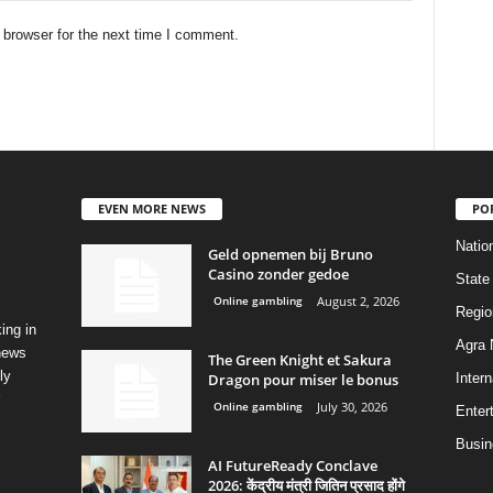
 browser for the next time I comment.
EVEN MORE NEWS
PO
Natio
Geld opnemen bij Bruno
Casino zonder gedoe
State
Online gambling
August 2, 2026
Regio
ing in
Agra
 news
The Green Knight et Sakura
ly
Dragon pour miser le bonus
Intern
Online gambling
July 30, 2026
Enter
Busin
AI FutureReady Conclave
2026: केंद्रीय मंत्री जितिन प्रसाद होंगे