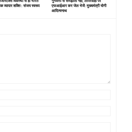
िस्टिक्स व्यवस्था से ही भारत
गुणवत्ता से समझौता नहीं, लापरवाही पर
विक व्यापार शक्ति : संजय स्वरूप
एफआईआर कर जेल भेजें: मुख्यमंत्री योगी
आदित्यनाथ