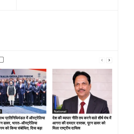
l
National
ाथ प्रतिनिधिमंडल में ऑस्ट्रेलिया
देश की व्यापार नीति तय करने वाले शीर्ष मंच में
ूरन डावर, भारत–ऑस्ट्रेलिया
आगरा की दमदार दस्तक, पूरन डावर को
म को किया संबोधित, दिया बड़ा
मिला राष्ट्रीय दायित्व