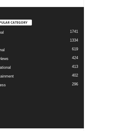
PULAR CATEGORY
1741
nal
1334
619
nal
424
 News
413
ational
402
tainment
296
ess