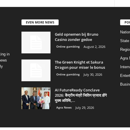
EVEN MORE NEWS
PO
Natio
Geld opnemen bij Bruno
Casino zonder gedoe
State
Online gambling
August 2, 2026
Regio
ing in
Agra
 news
The Green Knight et Sakura
ly
Dragon pour miser le bonus
Intern
Online gambling
July 30, 2026
Enter
Busin
AI FutureReady Conclave
2026: केंद्रीय मंत्री जितिन प्रसाद होंगे
मुख्य अतिथि,...
Agra News
July 29, 2026