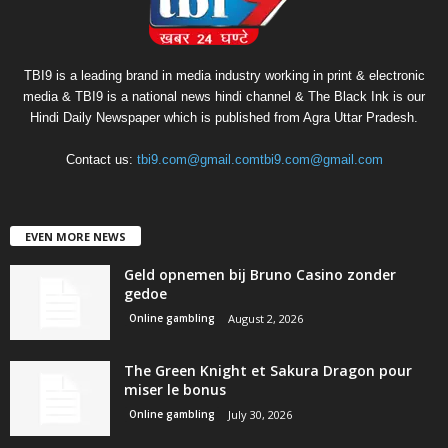
TBI9 is a leading brand in media industry working in print & electronic
media & TBI9 is a national news hindi channel & The Black Ink is our
Hindi Daily Newspaper which is published from Agra Uttar Pradesh.
Contact us:
tbi9.com@gmail.comtbi9.com@gmail.com
EVEN MORE NEWS
Geld opnemen bij Bruno Casino zonder
gedoe
Online gambling
August 2, 2026
The Green Knight et Sakura Dragon pour
miser le bonus
Online gambling
July 30, 2026