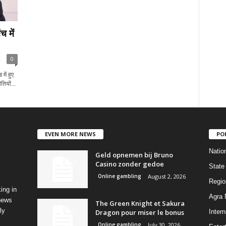
च में
0
में हुए
तियों...
EVEN MORE NEWS
PO
Natio
Geld opnemen bij Bruno
Casino zonder gedoe
State
Online gambling
August 2, 2026
Regio
ing in
Agra
 news
The Green Knight et Sakura
ly
Dragon pour miser le bonus
Intern
Online gambling
July 30, 2026