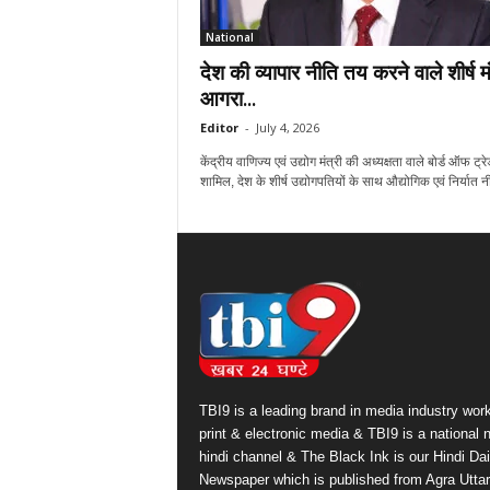
National
देश की व्यापार नीति तय करने वाले शीर्ष मं
आगरा...
Editor
-
July 4, 2026
केंद्रीय वाणिज्य एवं उद्योग मंत्री की अध्यक्षता वाले बोर्ड ऑफ ट्रेड 
शामिल, देश के शीर्ष उद्योगपतियों के साथ औद्योगिक एवं निर्यात नी
TBI9 is a leading brand in media industry work
print & electronic media & TBI9 is a national
hindi channel & The Black Ink is our Hindi Dai
Newspaper which is published from Agra Uttar