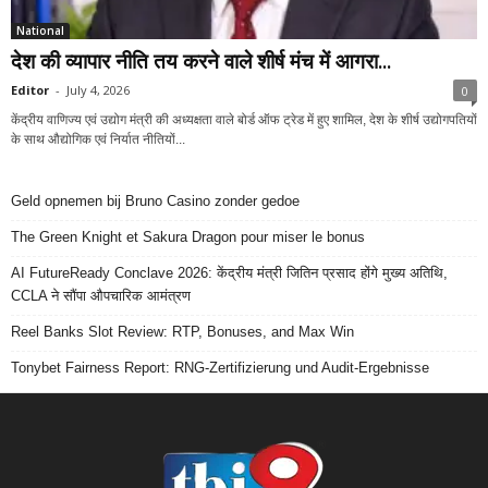
National
देश की व्यापार नीति तय करने वाले शीर्ष मंच में आगरा...
Editor
-
July 4, 2026
0
केंद्रीय वाणिज्य एवं उद्योग मंत्री की अध्यक्षता वाले बोर्ड ऑफ ट्रेड में हुए शामिल, देश के शीर्ष उद्योगपतियों
के साथ औद्योगिक एवं निर्यात नीतियों...
Geld opnemen bij Bruno Casino zonder gedoe
The Green Knight et Sakura Dragon pour miser le bonus
AI FutureReady Conclave 2026: केंद्रीय मंत्री जितिन प्रसाद होंगे मुख्य अतिथि,
CCLA ने सौंपा औपचारिक आमंत्रण
Reel Banks Slot Review: RTP, Bonuses, and Max Win
Tonybet Fairness Report: RNG-Zertifizierung und Audit-Ergebnisse