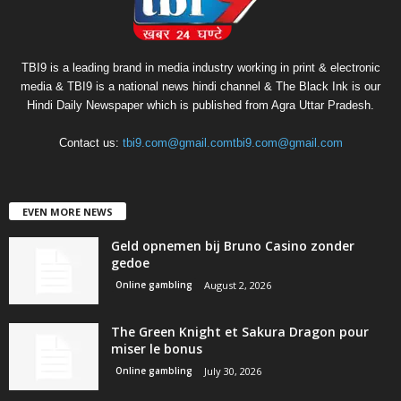
TBI9 is a leading brand in media industry working in print & electronic
media & TBI9 is a national news hindi channel & The Black Ink is our
Hindi Daily Newspaper which is published from Agra Uttar Pradesh.
Contact us:
tbi9.com@gmail.comtbi9.com@gmail.com
EVEN MORE NEWS
Geld opnemen bij Bruno Casino zonder
gedoe
Online gambling
August 2, 2026
The Green Knight et Sakura Dragon pour
miser le bonus
Online gambling
July 30, 2026