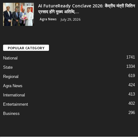
AI FutureReady Conclave 2026: केंद्रीय मंत्री जितिन
प्रसाद होंगे मुख्य अतिथि,...
Agra News
July 29, 2026
POPULAR CATEGORY
1741
National
1334
State
619
Regional
424
Agra News
413
International
402
Entertainment
296
Business