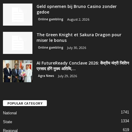
Geld opnemen bij Bruno Casino zonder
gedoe
Online gambling
August 2, 2026
The Green Knight et Sakura Dragon pour
miser le bonus
Online gambling
July 30, 2026
AI FutureReady Conclave 2026: केंद्रीय मंत्री जितिन
प्रसाद होंगे मुख्य अतिथि,...
Agra News
July 29, 2026
POPULAR CATEGORY
1741
National
1334
State
619
Regional