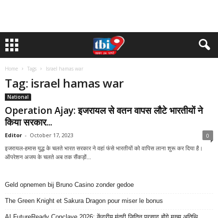
Home
Tags
Israel hamas war
Tag: israel hamas war
National
Operation Ajay: इजरायल से वतन वापस लौटे भारतीयों ने
किया सरकार...
Editor
-
October 17, 2023
0
इजरायल-हमास युद्ध के चलते भारत सरकार ने वहां फंसे भारतीयों को वापिस लाना शुरू कर दिया है।
ऑपरेशन अजय के चलते अब तक सैंकड़ों...
Geld opnemen bij Bruno Casino zonder gedoe
The Green Knight et Sakura Dragon pour miser le bonus
AI FutureReady Conclave 2026: केंद्रीय मंत्री जितिन प्रसाद होंगे मुख्य अतिथि,