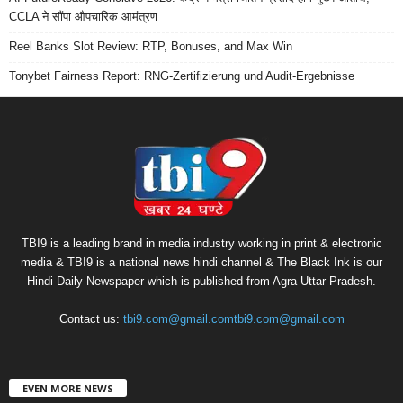
CCLA ने सौंपा औपचारिक आमंत्रण
Reel Banks Slot Review: RTP, Bonuses, and Max Win
Tonybet Fairness Report: RNG-Zertifizierung und Audit-Ergebnisse
TBI9 is a leading brand in media industry working in print & electronic
media & TBI9 is a national news hindi channel & The Black Ink is our
Hindi Daily Newspaper which is published from Agra Uttar Pradesh.
Contact us:
tbi9.com@gmail.comtbi9.com@gmail.com
EVEN MORE NEWS