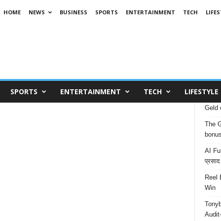
HOME
NEWS
BUSINESS
SPORTS
ENTERTAINMENT
TECH
LIFES
SPORTS
ENTERTAINMENT
TECH
LIFESTYLE
Geld 
The G
bonu
AI Fut
प्रसाद
Reel 
Win
Tonyb
Audit