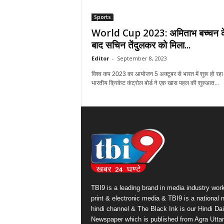
Sports
World Cup 2023: अमिताभ बच्चन क
बाद सचिन तेंदुलकर को मिला...
Editor
-
September 8, 2023
विश्व कप 2023 का आयोजन 5 अक्टूबर से भारत में शुरू हो रहा
भारतीय क्रिकेट कंट्रोल बोर्ड ने एक खास पहल की शुरुआत...
TBI9 is a leading brand in media industry work
print & electronic media & TBI9 is a national
hindi channel & The Black Ink is our Hindi Dai
Newspaper which is published from Agra Uttar