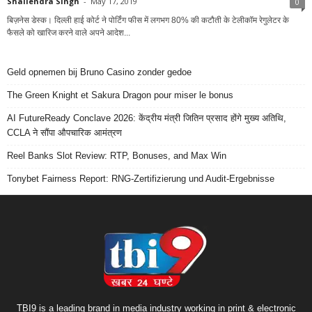
Shailendra Singh
-
May 17, 2019
0
बिज़नेस डेस्क। दिल्ली हाई कोर्ट ने पोर्टिंग फीस में लगभग 80% की कटौती के टेलीकॉम रेगुलेटर के
फैसले को खारिज करने वाले अपने आदेश...
Geld opnemen bij Bruno Casino zonder gedoe
The Green Knight et Sakura Dragon pour miser le bonus
AI FutureReady Conclave 2026: केंद्रीय मंत्री जितिन प्रसाद होंगे मुख्य अतिथि,
CCLA ने सौंपा औपचारिक आमंत्रण
Reel Banks Slot Review: RTP, Bonuses, and Max Win
Tonybet Fairness Report: RNG-Zertifizierung und Audit-Ergebnisse
TBI9 is a leading brand in media industry working in print & electronic