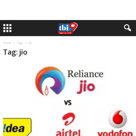
Home
Tags
Jio
Tag: jio