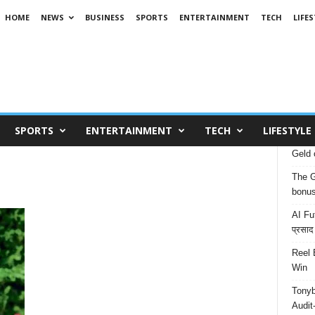
HOME
NEWS
BUSINESS
SPORTS
ENTERTAINMENT
TECH
LIFES
SPORTS
ENTERTAINMENT
TECH
LIFESTYLE
Geld 
The G
bonu
AI Fut
प्रसाद
Reel 
Win
Tonyb
Audit