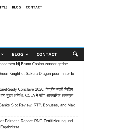
TYLE
BLOG
CONTACT
BLOG
CONTACT
opnemen bij Bruno Casino zonder gedoe
reen Knight et Sakura Dragon pour miser le
s
ureReady Conclave 2026: केंद्रीय मंत्री जितिन
 होंगे मुख्य अतिथि, CCLA ने सौंपा औपचारिक आमंत्रण
Banks Slot Review: RTP, Bonuses, and Max
et Fairness Report: RNG-Zertifizierung und
-Ergebnisse