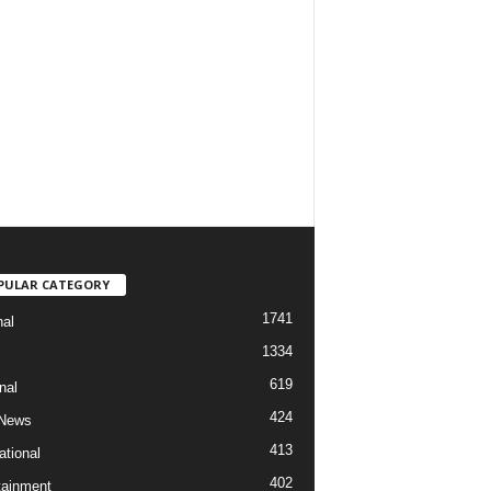
PULAR CATEGORY
1741
nal
1334
619
nal
424
 News
413
ational
402
tainment