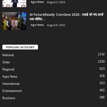
Agra News
August 9, 2026
AI FutureReady Conclave 2026 : एआई को चंद हाथों
तक सीमित...
Agra News
August 8, 2026
POPULAR CATEGORY
1742
National
1339
State
623
Regional
428
Agra News
413
International
402
Entertainment
296
Business