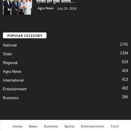
प्रसाद होंगे मुख्य अतिथि,...
Agra News
July 29, 2026
POPULAR CATEGORY
1741
National
1334
State
619
Regional
424
Agra News
413
International
402
Entertainment
296
Business
Home
News
Business
Sports
Entertainment
Tech