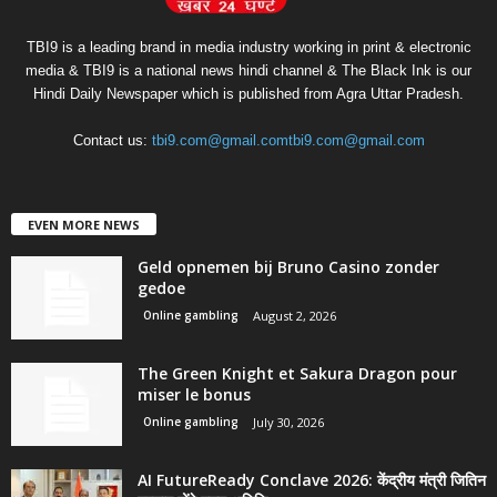
TBI9 is a leading brand in media industry working in print & electronic
media & TBI9 is a national news hindi channel & The Black Ink is our
Hindi Daily Newspaper which is published from Agra Uttar Pradesh.
Contact us:
tbi9.com@gmail.comtbi9.com@gmail.com
EVEN MORE NEWS
Geld opnemen bij Bruno Casino zonder
gedoe
Online gambling
August 2, 2026
The Green Knight et Sakura Dragon pour
miser le bonus
Online gambling
July 30, 2026
AI FutureReady Conclave 2026: केंद्रीय मंत्री जितिन