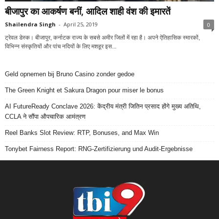
बीजापुर का आकर्षण बनीं, आदिल शाही वंश की इमारतें
Shailendra Singh
-
April 25, 2019
0
ट्रेवल डेस्क। बीजापुर, कर्नाटक राज्य के सबसे अमीर जिलों में रहा है। अपने ऐतिहासिक स्मारकों,
विभिन्न संस्कृतियों और पांच नदियों के लिए मशहूर इस...
Geld opnemen bij Bruno Casino zonder gedoe
The Green Knight et Sakura Dragon pour miser le bonus
AI FutureReady Conclave 2026: केंद्रीय मंत्री जितिन प्रसाद होंगे मुख्य अतिथि,
CCLA ने सौंपा औपचारिक आमंत्रण
Reel Banks Slot Review: RTP, Bonuses, and Max Win
Tonybet Fairness Report: RNG-Zertifizierung und Audit-Ergebnisse