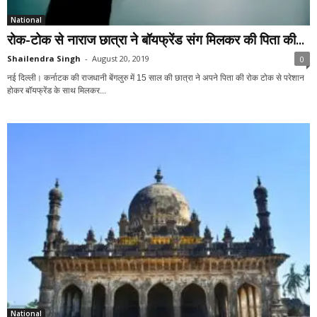
National
रोक-टोक से नाराज छात्रा ने बॉयफ्रेंड संग मिलकर की पिता की...
Shailendra Singh
-
August 20, 2019
0
नई दिल्ली। कर्नाटक की राजधानी बेंगलुरु में 15 साल की छात्रा ने अपने पिता की रोक टोक से परेशान
होकर बॉयफ्रेंड के साथ मिलकर...
National