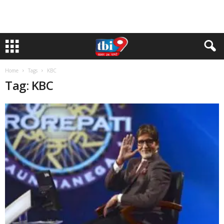
Home
Tags
KBC
Tag: KBC