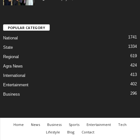
POPULAR CATEGORY
1741
National
1334
State
619
Regional
424
Agra News
413
International
402
Entertainment
296
Business
Home
News
Business
Sports
Entertainment
Tech
Lifestyle
Blog
Contact