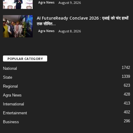
Agra News
August 9, 2026
AI FutureReady Conclave 2026 : एआई को चंद हाथों
तक सीमित...
Agra News
August 8, 2026
POPULAR CATEGORY
1742
National
1339
State
623
Regional
428
Agra News
413
International
402
Entertainment
296
Business