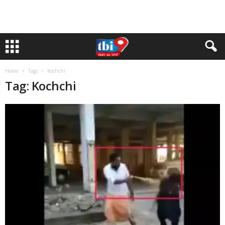
Home
Tags
Kochchi
Tag: Kochchi