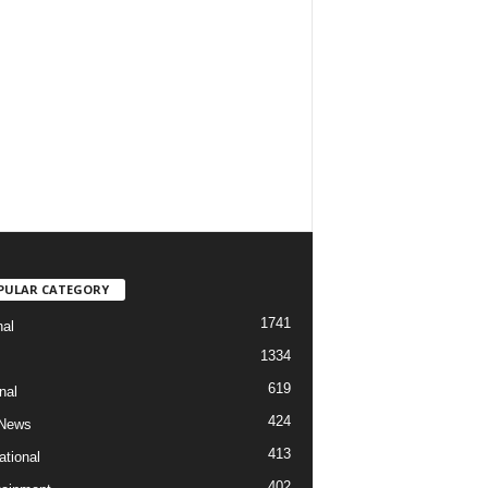
PULAR CATEGORY
1741
nal
1334
619
nal
424
 News
413
ational
402