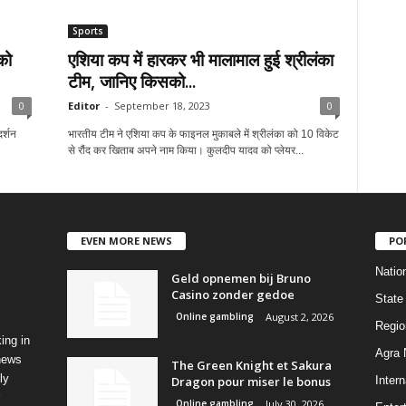
Sports
को
एशिया कप में हारकर भी मालामाल हुई श्रीलंका
टीम, जानिए किसको...
0
Editor
-
September 18, 2023
0
र्शन
भारतीय टीम ने एशिया कप के फाइनल मुकाबले में श्रीलंका को 10 विकेट
से रौंद कर खिताब अपने नाम किया। कुलदीप यादव को प्लेयर...
EVEN MORE NEWS
PO
Natio
Geld opnemen bij Bruno
Casino zonder gedoe
State
Online gambling
August 2, 2026
Regio
ing in
Agra
 news
The Green Knight et Sakura
ly
Dragon pour miser le bonus
Intern
Online gambling
July 30, 2026