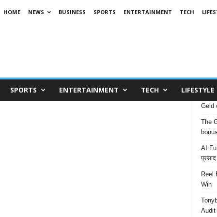
HOME
NEWS
BUSINESS
SPORTS
ENTERTAINMENT
TECH
LIFES
SPORTS
ENTERTAINMENT
TECH
LIFESTYLE
Geld 
The G
bonu
AI Fut
प्रसाद
Reel 
Win
Tonyb
Audit