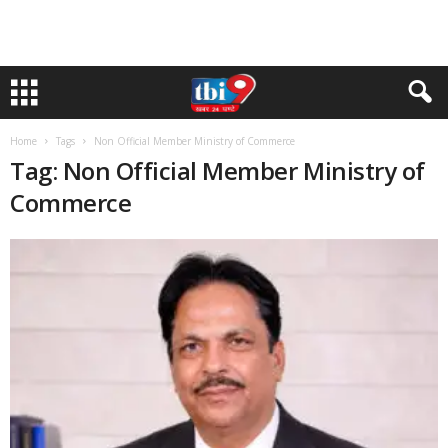
Home
Tags
Non Official Member Ministry of Commerce
Tag: Non Official Member Ministry of
Commerce