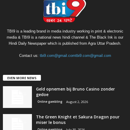
TBI9 is a leading brand in media industry working in print & electronic
media & TBI9 is a national news hindi channel & The Black Ink is our
Hindi Daily Newspaper which is published from Agra Uttar Pradesh.
Contact us:
tbi9.com@gmail.comtbi9.com@gmail.com
EVEN MORE NEWS
Geld opnemen bij Bruno Casino zonder
gedoe
Online gambling
August 2, 2026
The Green Knight et Sakura Dragon pour
miser le bonus
Online gambling
July 30, 2026