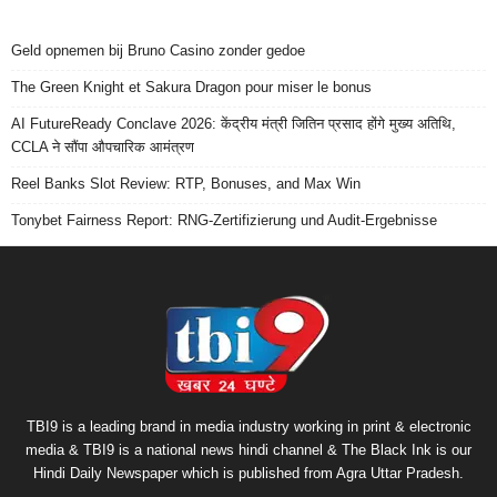
Geld opnemen bij Bruno Casino zonder gedoe
The Green Knight et Sakura Dragon pour miser le bonus
AI FutureReady Conclave 2026: केंद्रीय मंत्री जितिन प्रसाद होंगे मुख्य अतिथि,
CCLA ने सौंपा औपचारिक आमंत्रण
Reel Banks Slot Review: RTP, Bonuses, and Max Win
Tonybet Fairness Report: RNG-Zertifizierung und Audit-Ergebnisse
TBI9 is a leading brand in media industry working in print & electronic
media & TBI9 is a national news hindi channel & The Black Ink is our
Hindi Daily Newspaper which is published from Agra Uttar Pradesh.