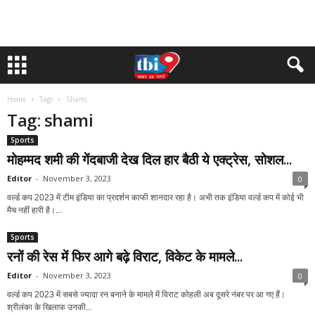
Home
Tags
Shami
Tag: shami
Sports
मोहम्मद शमी की गेंदबाजी देख दिल हार बैठी ये एक्ट्रेस, सोशल...
Editor
-
November 3, 2023
0
वर्ल्ड कप 2023 में टीम इंडिया का प्रदर्शन काफी शानदार रहा है। अभी तक इंडिया वर्ल्ड कप में कोई भी
मैच नहीं हारी है।...
Sports
रनों की रेस में फिर आगे बढ़े विराट, विकेट के मामले...
Editor
-
November 3, 2023
0
वर्ल्ड कप 2023 में सबसे ज्यादा रन बनाने के मामले में विराट कोहली अब दूसरे नंबर पर आ गए हैं।
श्रीलंका के खिलाफ उनकी...