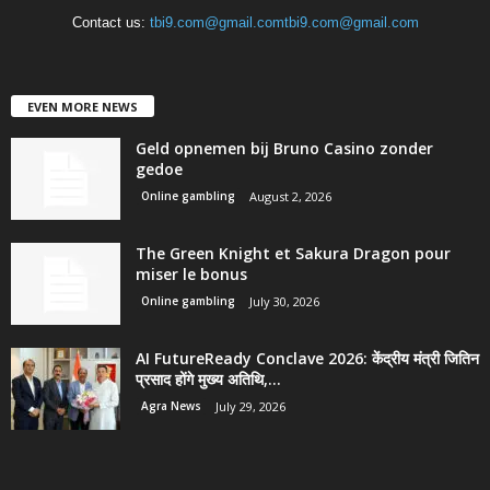
Contact us:
tbi9.com@gmail.comtbi9.com@gmail.com
EVEN MORE NEWS
Geld opnemen bij Bruno Casino zonder
gedoe
Online gambling
August 2, 2026
The Green Knight et Sakura Dragon pour
miser le bonus
Online gambling
July 30, 2026
AI FutureReady Conclave 2026: केंद्रीय मंत्री जितिन
प्रसाद होंगे मुख्य अतिथि,...
Agra News
July 29, 2026