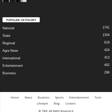
POPULAR CATEGORY
1741
National
1334
State
619
Regional
424
Agra News
413
International
402
Entertainment
296
Business
Home
News
Business
Sports
Entertainment
Tech
Lifestyle
Blog
Contact
© TBi9. All Right Reseverd