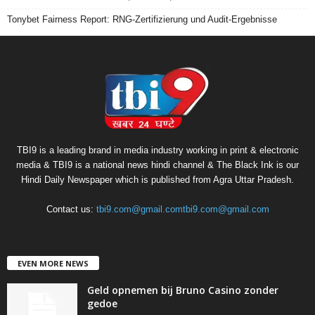
Tonybet Fairness Report: RNG-Zertifizierung und Audit-Ergebnisse
TBI9 is a leading brand in media industry working in print & electronic
media & TBI9 is a national news hindi channel & The Black Ink is our
Hindi Daily Newspaper which is published from Agra Uttar Pradesh.
Contact us:
tbi9.com@gmail.comtbi9.com@gmail.com
EVEN MORE NEWS
Geld opnemen bij Bruno Casino zonder
gedoe