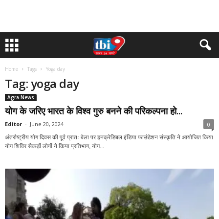
Home
Tags
Yoga day
Tag: yoga day
Agra News
योग के जरिए भारत के विश्व गुरु बनने की परिकल्पना हो...
Editor
-
June 20, 2024
0
अंतर्राष्ट्रीय योग दिवस की पूर्व प्रातः बेला पर इनक्रेडिबल इंडिया फाउंडेशन संस्कृति ने आयोजित किया
योग शिविर सैकड़ों लोगों ने किया प्रतिभाग, योग...