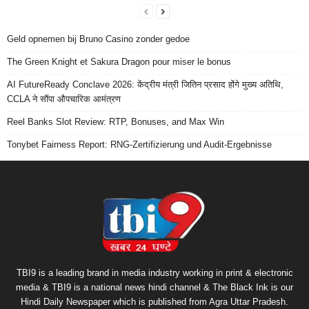
Geld opnemen bij Bruno Casino zonder gedoe
The Green Knight et Sakura Dragon pour miser le bonus
AI FutureReady Conclave 2026: केंद्रीय मंत्री जितिन प्रसाद होंगे मुख्य अतिथि,
CCLA ने सौंपा औपचारिक आमंत्रण
Reel Banks Slot Review: RTP, Bonuses, and Max Win
Tonybet Fairness Report: RNG-Zertifizierung und Audit-Ergebnisse
TBI9 is a leading brand in media industry working in print & electronic
media & TBI9 is a national news hindi channel & The Black Ink is our
Hindi Daily Newspaper which is published from Agra Uttar Pradesh.