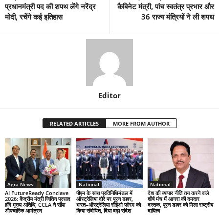
प्रधानमंत्री पद की शपथ लेंगे नरेंद्र
कैबिनेट मंत्री, पांच स्वतंत्र प्रभार और
मोदी, रचेंगे कई इतिहास
36 राज्य मंत्रियों ने ली शपथ
Editor
RELATED ARTICLES
MORE FROM AUTHOR
Agra News
National
National
AI FutureReady Conclave
पीएम के साथ प्रतिनिधिमंडल में
देश की व्यापार नीति तय करने वाले
2026: केंद्रीय मंत्री जितिन प्रसाद
ऑस्ट्रेलिया दौरे पर पूरन डावर,
शीर्ष मंच में आगरा की दमदार
होंगे मुख्य अतिथि, CCLA ने सौंपा
भारत–ऑस्ट्रेलिया सीईओ फोरम को
दस्तक, पूरन डावर को मिला राष्ट्रीय
औपचारिक आमंत्रण
किया संबोधित, दिया बड़ा संदेश
दायित्व