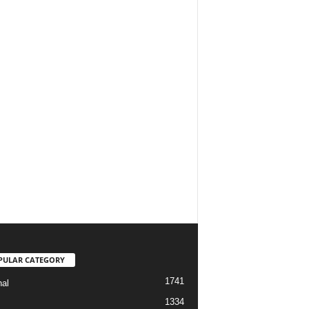
PULAR CATEGORY
1741
nal
1334