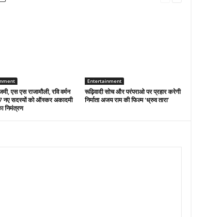
inment
Entertainment
मी, एस एस राजामौली, रवि वर्मन
रूढ़िवादी सोच और परंपराओ पर प्रहार करेगी
 नए सदस्यों को ऑस्कर अकादमी
निर्माता अजय राम की फिल्म ‘ध्रुव तारा’
का निमंत्रण