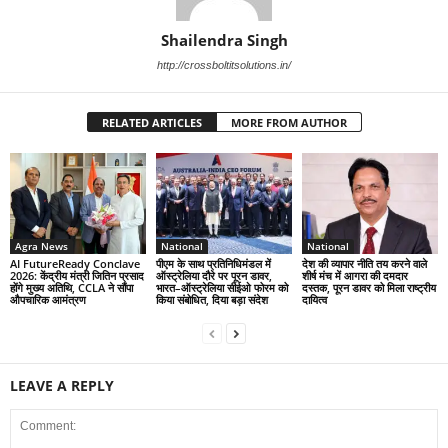
Shailendra Singh
http://crossboltitsolutions.in/
RELATED ARTICLES
MORE FROM AUTHOR
Agra News
National
National
AI FutureReady Conclave
पीएम के साथ प्रतिनिधिमंडल में
देश की व्यापार नीति तय करने वाले
2026: केंद्रीय मंत्री जितिन प्रसाद
ऑस्ट्रेलिया दौरे पर पूरन डावर,
शीर्ष मंच में आगरा की दमदार
होंगे मुख्य अतिथि, CCLA ने सौंपा
भारत–ऑस्ट्रेलिया सीईओ फोरम को
दस्तक, पूरन डावर को मिला राष्ट्रीय
औपचारिक आमंत्रण
किया संबोधित, दिया बड़ा संदेश
दायित्व
LEAVE A REPLY