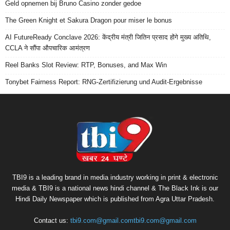
Geld opnemen bij Bruno Casino zonder gedoe
The Green Knight et Sakura Dragon pour miser le bonus
AI FutureReady Conclave 2026: केंद्रीय मंत्री जितिन प्रसाद होंगे मुख्य अतिथि,
CCLA ने सौंपा औपचारिक आमंत्रण
Reel Banks Slot Review: RTP, Bonuses, and Max Win
Tonybet Fairness Report: RNG-Zertifizierung und Audit-Ergebnisse
TBI9 is a leading brand in media industry working in print & electronic
media & TBI9 is a national news hindi channel & The Black Ink is our
Hindi Daily Newspaper which is published from Agra Uttar Pradesh.
Contact us:
tbi9.com@gmail.comtbi9.com@gmail.com