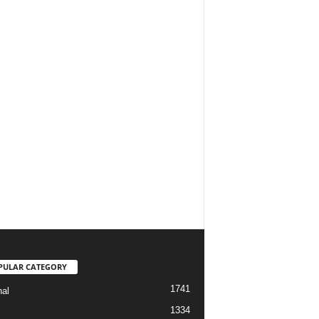
PULAR CATEGORY
1741
nal
1334