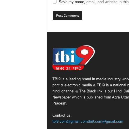
Save my name, email, and website in this
TBI9 is a leading brand in media industry work
print & electronic media & TBI9 is a national
hindi channel & The Black Ink is our Hindi Dai
Newspaper which is published from Agra Uttar
Pradesh.
Contact us:
tbi9.com@gmail.comtbi9.com@gmail.com