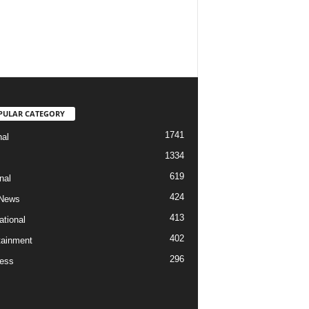
PULAR CATEGORY
1741
nal
1334
619
nal
424
 News
413
ational
402
tainment
296
ess