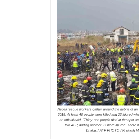
Nepali rescue workers gather around the debris of an a
2018. At least 40 people were killed and 23 injured 
an official said. "Thirty-one people died at the spo
told AFP, adding another 23 were injured. There
Dhaka. / AFP PHOTO / Prakash M