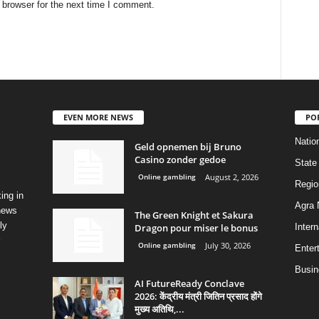
 browser for the next time I comment.
EVEN MORE NEWS
PO
Natio
Geld opnemen bij Bruno
Casino zonder gedoe
State
Online gambling
August 2, 2026
Regio
ing in
Agra
 news
The Green Knight et Sakura
ly
Dragon pour miser le bonus
Intern
Online gambling
July 30, 2026
Enter
Busin
AI FutureReady Conclave
2026: केंद्रीय मंत्री जितिन प्रसाद होंगे
मुख्य अतिथि,...