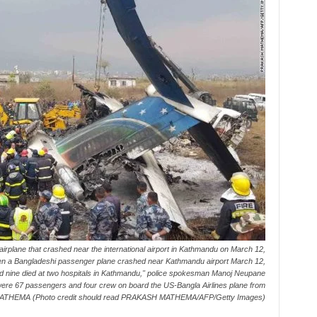
irplane that crashed near the international airport in Kathmandu on March 12,
when a Bangladeshi passenger plane crashed near Kathmandu airport March 12,
t and nine died at two hospitals in Kathmandu," police spokesman Manoj Neupane
 were 67 passengers and four crew on board the US-Bangla Airlines plane from
ATHEMA (Photo credit should read PRAKASH MATHEMA/AFP/Getty Images)