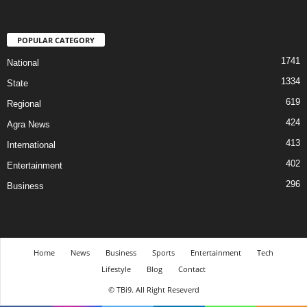
POPULAR CATEGORY
1741
National
1334
State
619
Regional
424
Agra News
413
International
402
Entertainment
296
Business
Home
News
Business
Sports
Entertainment
Tech
Lifestyle
Blog
Contact
© TBi9. All Right Reseverd