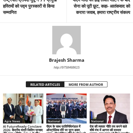
हस्तियों को पद्म पुरस्कारों से किया
सेना को पूरी छूट, कहा- आतंकवाद को
सम्मानित
करारा जवाब, हमारा राष्ट्रीय संकल्प
Brajesh Sharma
http://9758468615
RELATED ARTICLES
MORE FROM AUTHOR
Agra News
National
National
AI FutureReady Conclave
पीएम के साथ प्रतिनिधिमंडल में
देश की व्यापार नीति तय करने वाले
2026: केंद्रीय मंत्री जितिन प्रसाद
ऑस्ट्रेलिया दौरे पर पूरन डावर,
शीर्ष मंच में आगरा की दमदार