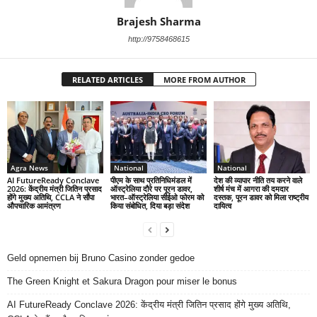
Brajesh Sharma
http://9758468615
RELATED ARTICLES
MORE FROM AUTHOR
Agra News
National
National
AI FutureReady Conclave
पीएम के साथ प्रतिनिधिमंडल में
देश की व्यापार नीति तय करने वाले
2026: केंद्रीय मंत्री जितिन प्रसाद
ऑस्ट्रेलिया दौरे पर पूरन डावर,
शीर्ष मंच में आगरा की दमदार
होंगे मुख्य अतिथि, CCLA ने सौंपा
भारत–ऑस्ट्रेलिया सीईओ फोरम को
दस्तक, पूरन डावर को मिला राष्ट्रीय
औपचारिक आमंत्रण
किया संबोधित, दिया बड़ा संदेश
दायित्व
Geld opnemen bij Bruno Casino zonder gedoe
The Green Knight et Sakura Dragon pour miser le bonus
AI FutureReady Conclave 2026: केंद्रीय मंत्री जितिन प्रसाद होंगे मुख्य अतिथि,