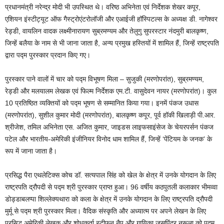
प्रधानमंत्री नरेन्द्र मोदी भी उपस्थित थे। वरिष्ठ अभिनेता एवं निर्देशक शेखर कपूर,
एशियन इंस्टीट्यूट ऑफ गैस्ट्रोएंटरोलॉजी और एआईजी हॉस्पिटल्स के अध्यक्ष डी. नागेश्वर
रेड्डी, वायलिन वादक लक्ष्मीनारायण सुब्रमण्यम और तेलुगु सुपरस्टार नंदमुरी बालकृष्ण,
जिन्हें बलैया के नाम से भी जाना जाता है, अन्य प्रमुख हस्तियों में शामिल हैं, जिन्हें राष्ट्रपति
द्वारा पद्म पुरस्कार प्रदान किए गए।
पुरस्कार पाने वालों में चार को पद्म विभूषण मिला – सुजुकी (मरणोपरांत), सुब्रमण्यम,
रेड्डी और मलयालम लेखक एवं फिल्म निर्देशक एम.टी. वासुदेवन नायर (मरणोपरांत)। कुल
10 प्रतिष्ठित व्यक्तियों को पद्म भूषण से सम्मानित किया गया। इनमें पंकज उधास
(मरणोपरांत), सुशील कुमार मोदी (मरणोपरांत), बालकृष्ण कपूर, पूर्व हॉकी खिलाड़ी पी.आर.
श्रीजेश, तमिल अभिनेता एस. अजित कुमार, जाइडस लाइफसाइंसेज के चेयरपर्सन पंकज
पटेल और भारतीय-अमेरिकी इंजीनियर विनोद धाम शामिल हैं, जिन्हें ‘पेंटियम के जनक’ के
रूप में जाना जाता है।
प्रसिद्ध पैरा एथलेटिक्स कोच डॉ. सत्यपाल सिंह को खेल के क्षेत्र में उनके योगदान के लिए
राष्ट्रपति द्रौपदी से पद्म श्री पुरस्कार प्राप्त हुआ। 96 वर्षीय कठपुतली कलाकार भीमव्वा
डोड्डाबलप्पा शिल्लेक्यथारा को कला के क्षेत्र में उनके योगदान के लिए राष्ट्रपति द्रौपदी
मुर्मू से पद्म श्री पुरस्कार मिला। वैदिक संस्कृति और अध्यात्म पर अपने लेखन के लिए
प्रसिद्ध अमेरिकी लेखक और शोधकर्ता स्टीफन नैप और गायिका जसपिंदर नरूला को पद्म