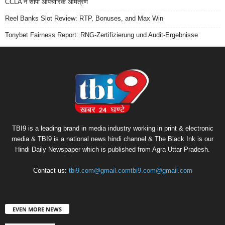
CCLA ने सौंपा औपचारिक आमंत्रण
Reel Banks Slot Review: RTP, Bonuses, and Max Win
Tonybet Fairness Report: RNG-Zertifizierung und Audit-Ergebnisse
TBI9 is a leading brand in media industry working in print & electronic
media & TBI9 is a national news hindi channel & The Black Ink is our
Hindi Daily Newspaper which is published from Agra Uttar Pradesh.
Contact us:
tbi9.com@gmail.comtbi9.com@gmail.com
EVEN MORE NEWS