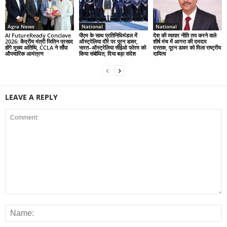
Agra News
National
National
AI FutureReady Conclave
पीएम के साथ प्रतिनिधिमंडल में
देश की व्यापार नीति तय करने वाले
2026: केंद्रीय मंत्री जितिन प्रसाद
ऑस्ट्रेलिया दौरे पर पूरन डावर,
शीर्ष मंच में आगरा की दमदार
होंगे मुख्य अतिथि, CCLA ने सौंपा
भारत–ऑस्ट्रेलिया सीईओ फोरम को
दस्तक, पूरन डावर को मिला राष्ट्रीय
औपचारिक आमंत्रण
किया संबोधित, दिया बड़ा संदेश
दायित्व
LEAVE A REPLY