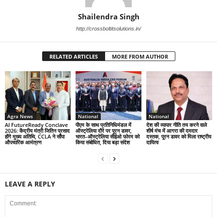
Shailendra Singh
http://crossboltitsolutions.in/
RELATED ARTICLES
MORE FROM AUTHOR
Agra News
National
National
AI FutureReady Conclave
पीएम के साथ प्रतिनिधिमंडल में
देश की व्यापार नीति तय करने वाले
2026: केंद्रीय मंत्री जितिन प्रसाद
ऑस्ट्रेलिया दौरे पर पूरन डावर,
शीर्ष मंच में आगरा की दमदार
होंगे मुख्य अतिथि, CCLA ने सौंपा
भारत–ऑस्ट्रेलिया सीईओ फोरम को
दस्तक, पूरन डावर को मिला राष्ट्रीय
औपचारिक आमंत्रण
किया संबोधित, दिया बड़ा संदेश
दायित्व
LEAVE A REPLY