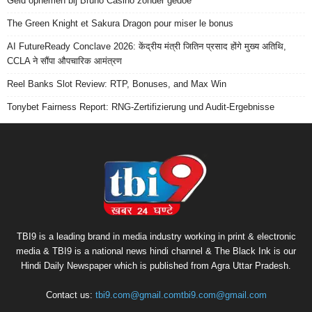
Geld opnemen bij Bruno Casino zonder gedoe
The Green Knight et Sakura Dragon pour miser le bonus
AI FutureReady Conclave 2026: केंद्रीय मंत्री जितिन प्रसाद होंगे मुख्य अतिथि,
CCLA ने सौंपा औपचारिक आमंत्रण
Reel Banks Slot Review: RTP, Bonuses, and Max Win
Tonybet Fairness Report: RNG-Zertifizierung und Audit-Ergebnisse
TBI9 is a leading brand in media industry working in print & electronic
media & TBI9 is a national news hindi channel & The Black Ink is our
Hindi Daily Newspaper which is published from Agra Uttar Pradesh.
Contact us:
tbi9.com@gmail.comtbi9.com@gmail.com