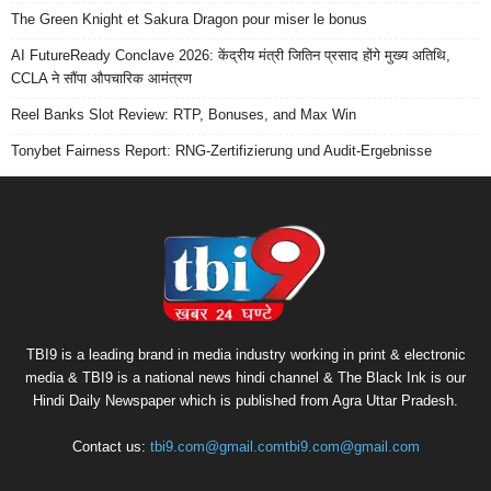
The Green Knight et Sakura Dragon pour miser le bonus
AI FutureReady Conclave 2026: केंद्रीय मंत्री जितिन प्रसाद होंगे मुख्य अतिथि,
CCLA ने सौंपा औपचारिक आमंत्रण
Reel Banks Slot Review: RTP, Bonuses, and Max Win
Tonybet Fairness Report: RNG-Zertifizierung und Audit-Ergebnisse
TBI9 is a leading brand in media industry working in print & electronic
media & TBI9 is a national news hindi channel & The Black Ink is our
Hindi Daily Newspaper which is published from Agra Uttar Pradesh.
Contact us:
tbi9.com@gmail.comtbi9.com@gmail.com