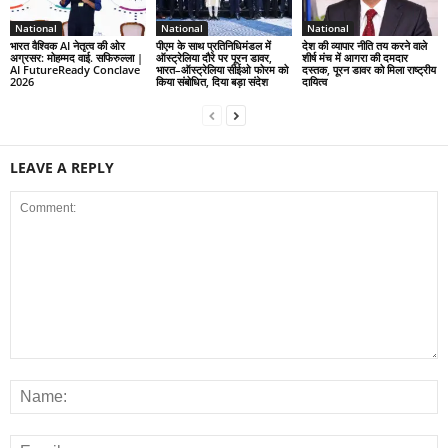
National
National
National
भारत वैश्विक AI नेतृत्व की ओर
पीएम के साथ प्रतिनिधिमंडल में
देश की व्यापार नीति तय करने वाले
अग्रसर: मोहम्मद वाई. सफिरुल्ला |
ऑस्ट्रेलिया दौरे पर पूरन डावर,
शीर्ष मंच में आगरा की दमदार
AI FutureReady Conclave
भारत–ऑस्ट्रेलिया सीईओ फोरम को
दस्तक, पूरन डावर को मिला राष्ट्रीय
2026
किया संबोधित, दिया बड़ा संदेश
दायित्व
LEAVE A REPLY