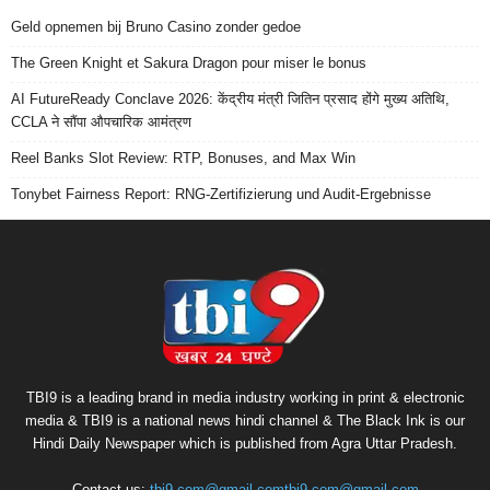
Geld opnemen bij Bruno Casino zonder gedoe
The Green Knight et Sakura Dragon pour miser le bonus
AI FutureReady Conclave 2026: केंद्रीय मंत्री जितिन प्रसाद होंगे मुख्य अतिथि,
CCLA ने सौंपा औपचारिक आमंत्रण
Reel Banks Slot Review: RTP, Bonuses, and Max Win
Tonybet Fairness Report: RNG-Zertifizierung und Audit-Ergebnisse
TBI9 is a leading brand in media industry working in print & electronic
media & TBI9 is a national news hindi channel & The Black Ink is our
Hindi Daily Newspaper which is published from Agra Uttar Pradesh.
Contact us:
tbi9.com@gmail.comtbi9.com@gmail.com