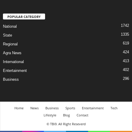
POPULAR CATEGORY
1742
National
1335
State
619
Regional
424
Agra News
413
International
402
Entertainment
296
Business
Home
News
Business
Sports
Entertainment
Tech
Lifestyle
Blog
Contact
© TBi9. All Right Reseverd