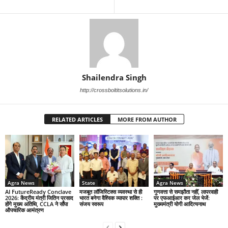
Shailendra Singh
http://crossboltitsolutions.in/
RELATED ARTICLES
MORE FROM AUTHOR
Agra News
State
Agra News
AI FutureReady Conclave
मजबूत लॉजिस्टिक्स व्यवस्था से ही
गुणवत्ता से समझौता नहीं, लापरवाही
2026: केंद्रीय मंत्री जितिन प्रसाद
भारत बनेगा वैश्विक व्यापार शक्ति :
पर एफआईआर कर जेल भेजें:
होंगे मुख्य अतिथि, CCLA ने सौंपा
संजय स्वरूप
मुख्यमंत्री योगी आदित्यनाथ
औपचारिक आमंत्रण