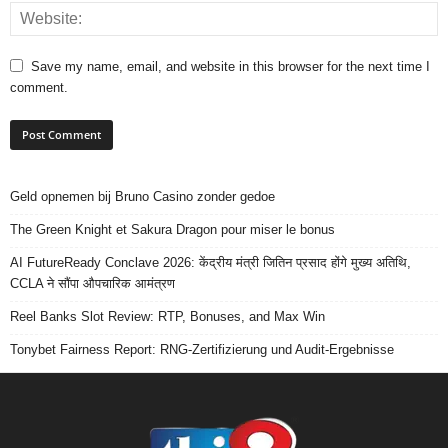
Save my name, email, and website in this browser for the next time I
comment.
Geld opnemen bij Bruno Casino zonder gedoe
The Green Knight et Sakura Dragon pour miser le bonus
AI FutureReady Conclave 2026: केंद्रीय मंत्री जितिन प्रसाद होंगे मुख्य अतिथि,
CCLA ने सौंपा औपचारिक आमंत्रण
Reel Banks Slot Review: RTP, Bonuses, and Max Win
Tonybet Fairness Report: RNG-Zertifizierung und Audit-Ergebnisse