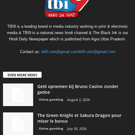
TBI9 is a leading brand in media industry working in print & electronic
media & TBI9 is a national news hindi channel & The Black Ink is our
Hindi Daily Newspaper which is published from Agra Uttar Pradesh.
Contact us:
tbi9.com@gmail.comtbi9.com@gmail.com
EVEN MORE NEWS
Geld opnemen bij Bruno Casino zonder
gedoe
Online gambling
August 2, 2026
The Green Knight et Sakura Dragon pour
miser le bonus
Online gambling
July 30, 2026