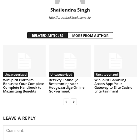
Shailendra Singh
http://crossboltitsolutions.in/
RELATED ARTICLES
MORE FROM AUTHOR
Uncategorized
Uncategorized
Uncategorized
WinSpirit Platform
Betsixty Casino: Je
WinSpirit Gambling
Bonuses: Your Complete
Bestemming voor
Access App: Your
Complete Handbook to
Hoogwaardige Online
Gateway to Elite Casino
Maximizing Benefits
Gokvermaak
Entertainment
LEAVE A REPLY