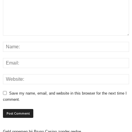
Save my name, email, and website in this browser for the next time I
comment.
Geld opnemen bij Bruno Casino zonder gedoe