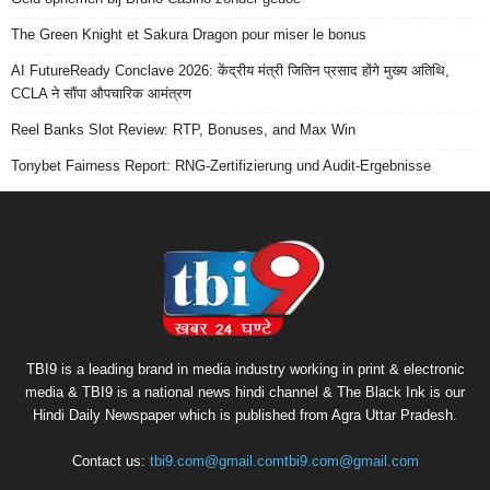
The Green Knight et Sakura Dragon pour miser le bonus
AI FutureReady Conclave 2026: केंद्रीय मंत्री जितिन प्रसाद होंगे मुख्य अतिथि,
CCLA ने सौंपा औपचारिक आमंत्रण
Reel Banks Slot Review: RTP, Bonuses, and Max Win
Tonybet Fairness Report: RNG-Zertifizierung und Audit-Ergebnisse
TBI9 is a leading brand in media industry working in print & electronic
media & TBI9 is a national news hindi channel & The Black Ink is our
Hindi Daily Newspaper which is published from Agra Uttar Pradesh.
Contact us:
tbi9.com@gmail.comtbi9.com@gmail.com