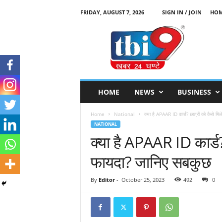
FRIDAY, AUGUST 7, 2026
SIGN IN / JOIN
HO
T
B
I
9
HOME
NEWS
BUSINESS
Home
National
क्या है APAAR ID कार्ड? छात्रों को कैसे मि
NATIONAL
क्या है APAAR ID कार्ड?
फायदा? जानिए सबकुछ
By
Editor
-
October 25, 2023
492
0