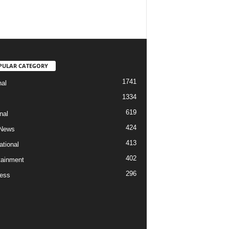
PULAR CATEGORY
1741
nal
1334
619
nal
424
 News
413
ational
402
tainment
296
ess