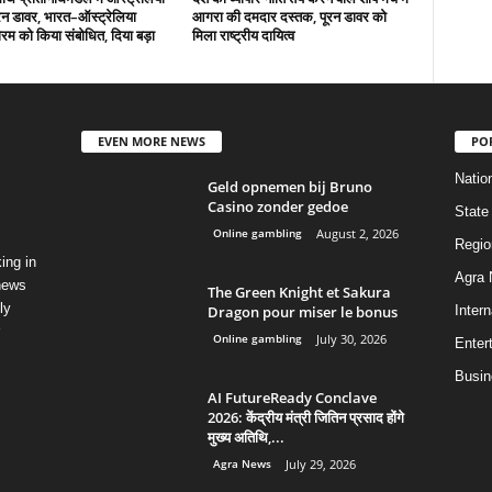
ूरन डावर, भारत–ऑस्ट्रेलिया
आगरा की दमदार दस्तक, पूरन डावर को
म को किया संबोधित, दिया बड़ा
मिला राष्ट्रीय दायित्व
EVEN MORE NEWS
PO
Natio
Geld opnemen bij Bruno
Casino zonder gedoe
State
Online gambling
August 2, 2026
Regio
ing in
Agra
 news
The Green Knight et Sakura
ly
Dragon pour miser le bonus
Intern
Online gambling
July 30, 2026
Enter
Busin
AI FutureReady Conclave
2026: केंद्रीय मंत्री जितिन प्रसाद होंगे
मुख्य अतिथि,...
Agra News
July 29, 2026