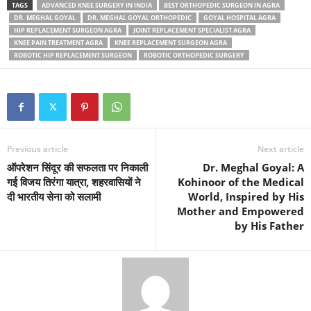
TAGS
ADVANCED KNEE SURGERY IN INDIA
BEST ORTHOPEDIC SURGEON IN AGRA
DR. MEGHAL GOYAL
DR. MEGHAL GOYAL ORTHOPEDIC
GOYAL HOSPITAL AGRA
HIP REPLACEMENT SURGEON AGRA
JOINT REPLACEMENT SPECIALIST AGRA
KNEE PAIN TREATMENT AGRA
KNEE REPLACEMENT SURGEON AGRA
ROBOTIC HIP REPLACEMENT SURGEON
ROBOTIC ORTHOPEDIC SURGERY
Previous article
Next article
ऑपरेशन सिंदूर की सफलता पर निकाली
Dr. Meghal Goyal: A
गई विजय तिरंगा यात्रा, शहरवासियों ने
Kohinoor of the Medical
दी भारतीय सेना को सलामी
World, Inspired by His
Mother and Empowered
by His Father