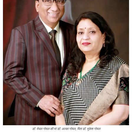
डॉ. मेघल गोयल की मां डॉ. अल्का गोयल, पिता डॉ. मुकेश गोयल