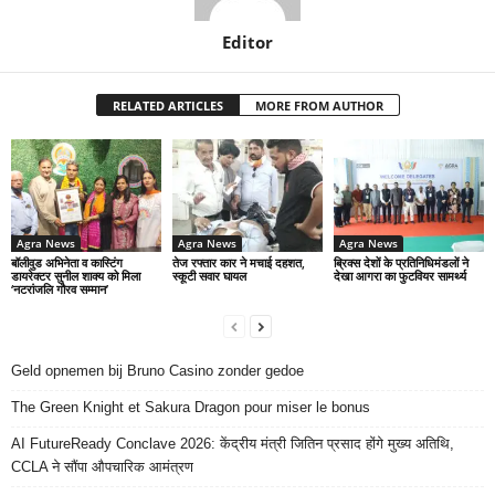
Editor
RELATED ARTICLES
MORE FROM AUTHOR
Agra News
Agra News
Agra News
बॉलीवुड अभिनेता व कास्टिंग
तेज रफ्तार कार ने मचाई दहशत,
ब्रिक्स देशों के प्रतिनिधिमंडलों ने
डायरेक्टर सुनील शाक्य को मिला
स्कूटी सवार घायल
देखा आगरा का फुटवियर सामर्थ्य
‘नटरांजलि गौरव सम्मान’
Geld opnemen bij Bruno Casino zonder gedoe
The Green Knight et Sakura Dragon pour miser le bonus
AI FutureReady Conclave 2026: केंद्रीय मंत्री जितिन प्रसाद होंगे मुख्य अतिथि,
CCLA ने सौंपा औपचारिक आमंत्रण