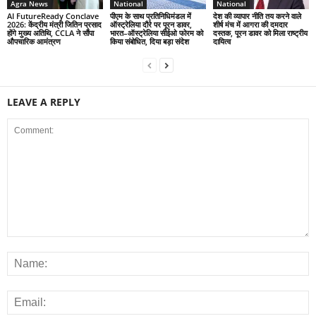
Agra News
National
National
AI FutureReady Conclave
पीएम के साथ प्रतिनिधिमंडल में
देश की व्यापार नीति तय करने वाले
2026: केंद्रीय मंत्री जितिन प्रसाद
ऑस्ट्रेलिया दौरे पर पूरन डावर,
शीर्ष मंच में आगरा की दमदार
होंगे मुख्य अतिथि, CCLA ने सौंपा
भारत–ऑस्ट्रेलिया सीईओ फोरम को
दस्तक, पूरन डावर को मिला राष्ट्रीय
औपचारिक आमंत्रण
किया संबोधित, दिया बड़ा संदेश
दायित्व
LEAVE A REPLY