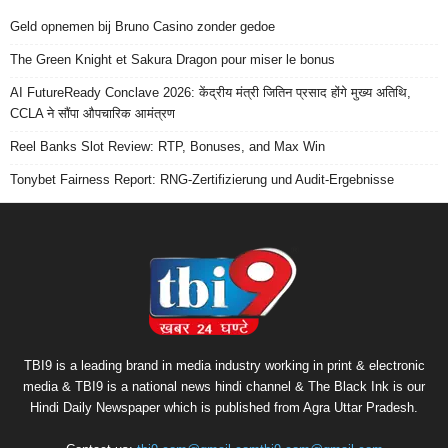
Geld opnemen bij Bruno Casino zonder gedoe
The Green Knight et Sakura Dragon pour miser le bonus
AI FutureReady Conclave 2026: केंद्रीय मंत्री जितिन प्रसाद होंगे मुख्य अतिथि,
CCLA ने सौंपा औपचारिक आमंत्रण
Reel Banks Slot Review: RTP, Bonuses, and Max Win
Tonybet Fairness Report: RNG-Zertifizierung und Audit-Ergebnisse
TBI9 is a leading brand in media industry working in print & electronic
media & TBI9 is a national news hindi channel & The Black Ink is our
Hindi Daily Newspaper which is published from Agra Uttar Pradesh.