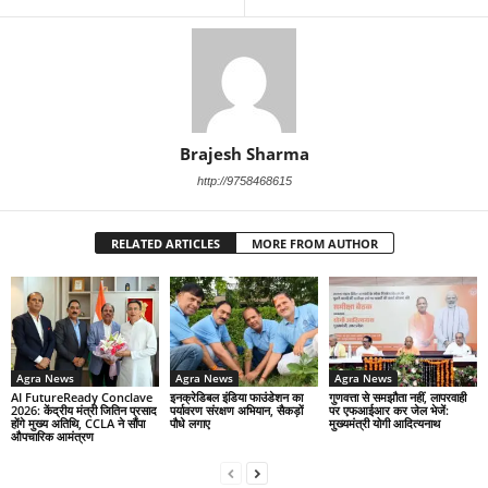
Brajesh Sharma
http://9758468615
RELATED ARTICLES
MORE FROM AUTHOR
Agra News
Agra News
Agra News
AI FutureReady Conclave
इनक्रेडिबल इंडिया फाउंडेशन का
गुणवत्ता से समझौता नहीं, लापरवाही
2026: केंद्रीय मंत्री जितिन प्रसाद
पर्यावरण संरक्षण अभियान, सैकड़ों
पर एफआईआर कर जेल भेजें:
होंगे मुख्य अतिथि, CCLA ने सौंपा
पौधे लगाए
मुख्यमंत्री योगी आदित्यनाथ
औपचारिक आमंत्रण