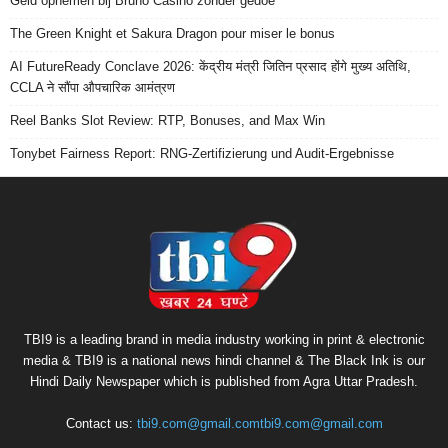
Geld opnemen bij Bruno Casino zonder gedoe
The Green Knight et Sakura Dragon pour miser le bonus
AI FutureReady Conclave 2026: केंद्रीय मंत्री जितिन प्रसाद होंगे मुख्य अतिथि,
CCLA ने सौंपा औपचारिक आमंत्रण
Reel Banks Slot Review: RTP, Bonuses, and Max Win
Tonybet Fairness Report: RNG-Zertifizierung und Audit-Ergebnisse
TBI9 is a leading brand in media industry working in print & electronic
media & TBI9 is a national news hindi channel & The Black Ink is our
Hindi Daily Newspaper which is published from Agra Uttar Pradesh.
Contact us:
tbi9.com@gmail.comtbi9.com@gmail.com