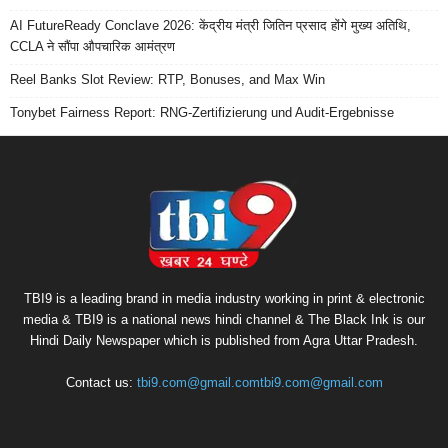
AI FutureReady Conclave 2026: केंद्रीय मंत्री जितिन प्रसाद होंगे मुख्य अतिथि,
CCLA ने सौंपा औपचारिक आमंत्रण
Reel Banks Slot Review: RTP, Bonuses, and Max Win
Tonybet Fairness Report: RNG-Zertifizierung und Audit-Ergebnisse
TBI9 is a leading brand in media industry working in print & electronic
media & TBI9 is a national news hindi channel & The Black Ink is our
Hindi Daily Newspaper which is published from Agra Uttar Pradesh.
Contact us:
tbi9.com@gmail.comtbi9.com@gmail.com